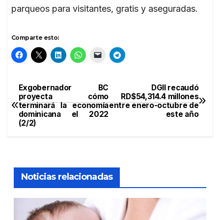
parqueos para visitantes, gratis y aseguradas.
Comparte esto:
Exgobernador BC
DGII recaudó
Navegación
proyecta cómo
RD$54,314.4 millones
terminará la economía
entre enero-octubre de
de
dominicana el 2022
este año
(2/2)
entradas
Noticias relacionadas