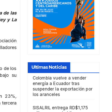
a de las
ey y La
ociación
lladores
Ultimas Noticias
o de los
bajo su
Colombia vuelve a vender
energía a Ecuador tras
suspender la exportación por
los aranceles
un 23%,
a tercera
SISALRIL entrega RD$1,175