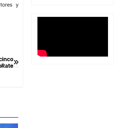
ctores y
cinco
roRate