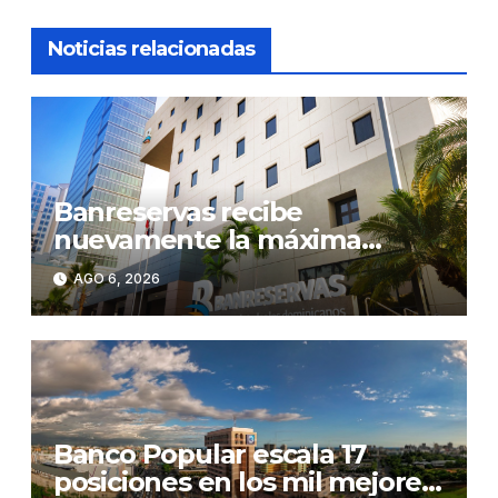
Noticias relacionadas
Banreservas recibe
nuevamente la máxima
calificación crediticia AAA.do
AGO 6, 2026
de Moody’s Local RD con
perspectiva Estable
Banco Popular escala 17
posiciones en los mil mejores