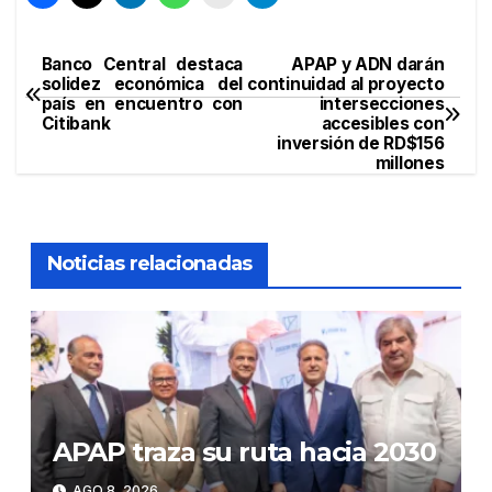
Banco Central destaca
APAP y ADN darán
Navegación
solidez económica del
continuidad al proyecto
país en encuentro con
intersecciones
de
Citibank
accesibles con
inversión de RD$156
entradas
millones
Noticias relacionadas
APAP traza su ruta hacia 2030
AGO 8, 2026