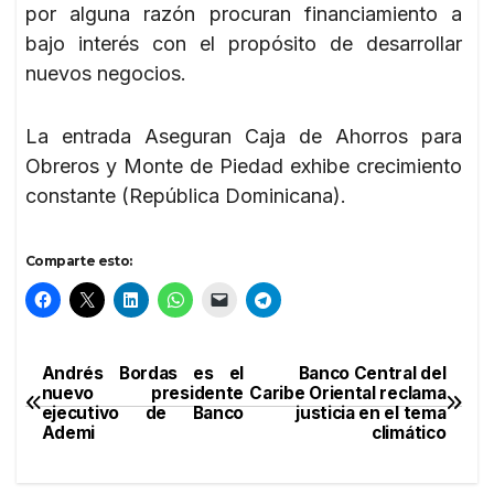
por alguna razón procuran financiamiento a
bajo interés con el propósito de desarrollar
nuevos negocios.
La entrada Aseguran Caja de Ahorros para
Obreros y Monte de Piedad exhibe crecimiento
constante (República Dominicana).
Comparte esto:
Andrés Bordas es el
Banco Central del
Navegación
nuevo presidente
Caribe Oriental reclama
ejecutivo de Banco
justicia en el tema
de
Ademi
climático
entradas