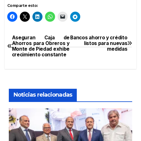
Comparte esto:
Aseguran Caja de
Bancos ahorro y crédito
Navegación
Ahorros para Obreros y
listos para nuevas
Monte de Piedad exhibe
medidas
de
crecimiento constante
entradas
Noticias relacionadas