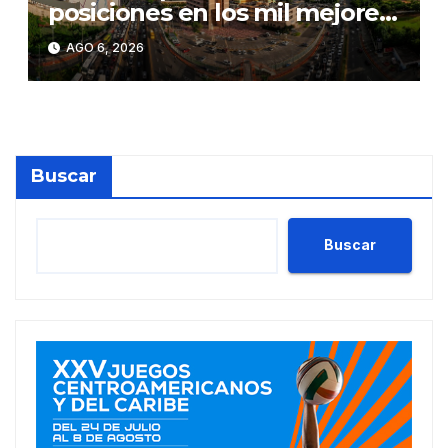
posiciones en los mil mejores
bancos del mundo
AGO 6, 2026
Buscar
Buscar