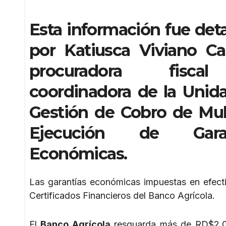
Esta información fue deta
por Katiusca Viviano Cast
procuradora fisc
coordinadora de la Unid
Gestión de Cobro de Mul
Ejecución de Garan
Económicas.
Las garantías económicas impuestas en efecti
Certificados Financieros del Banco Agrícola.
El
Banco Agrícola
resguarda más de RD$2,06