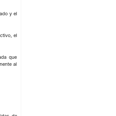
ado y el
ctivo, el
cada que
nente al
idas de