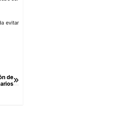
a evitar
ón de
arios