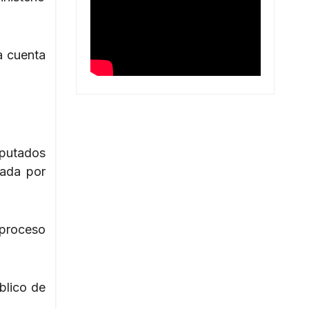
a cuenta
mputados
tada por
 proceso
úblico de