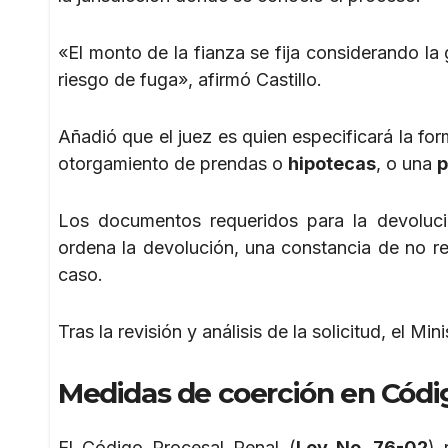
«El monto de la fianza se fija considerando l
riesgo de fuga», afirmó Castillo.
Añadió que el juez es quien especificará la for
otorgamiento de prendas o
hipotecas
, o una
p
Los documentos requeridos para la devolució
ordena la devolución, una constancia de no re
caso.
Tras la revisión y análisis de la solicitud, el M
Medidas de coerción en Códi
El Código Procesal Penal (
Ley No. 76-02
) 