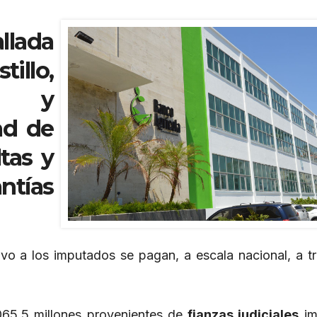
llada
illo,
al y
ad de
tas y
tías
vo a los imputados se pagan, a escala nacional, a t
5.5 millones provenientes de
fianzas judiciales
im