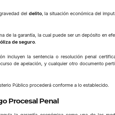
a gravedad del
delito
, la situación económica del imput
ma de la garantía, la cual puede ser un depósito en efe
óliza de seguro
.
n incluyen la sentencia o resolución penal certifi
curso de apelación, y cualquier otro documento perti
inisterio Público procederá conforme a lo establecido.
go Procesal Penal
regula la garantía económica como una de las med