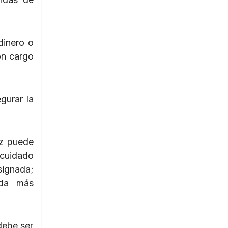
dinero o
on cargo
gurar la
ez puede
l cuidado
signada;
dida más
debe ser