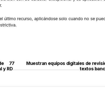
r.
r el último recurso, aplicándose solo cuando no se pued
trictiva.
 de 77
Muestran equipos digitales de revisi
l y RD
textos banc