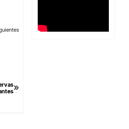
guientes
ervas
iantes