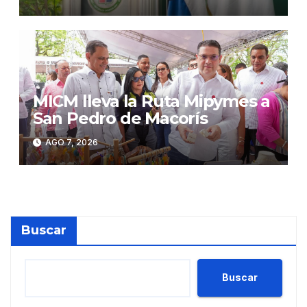
sostenibilidad
MICM lleva la Ruta Mipymes a
San Pedro de Macorís
AGO 7, 2026
Buscar
Buscar