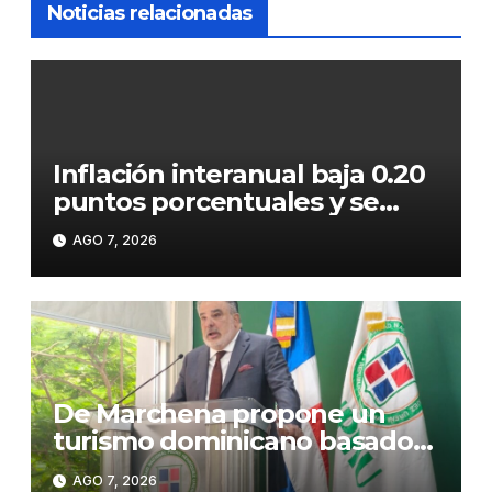
Noticias relacionadas
Inflación interanual baja 0.20
puntos porcentuales y se
sitúa en 5.47 %
AGO 7, 2026
De Marchena propone un
turismo dominicano basado
en formación, tecnología y
AGO 7, 2026