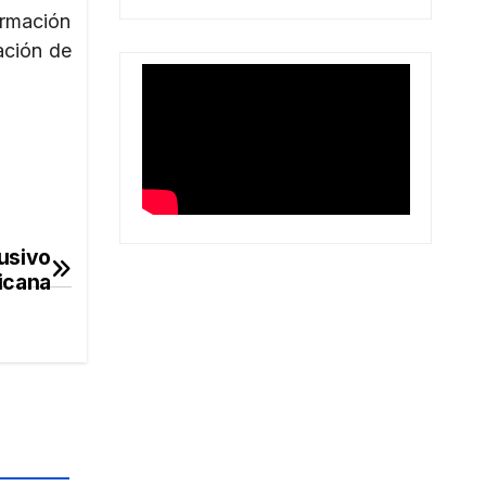
rmación
ación de
usivo
icana