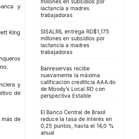
millones en subsidios por
banca y
lactancia a madres
trabajadoras
SISALRIL entrega RD$1,175
ett King
millones en subsidios por
lactancia a madres
trabajadoras
anqueros
ano.
Banreservas recibe
nuevamente la máxima
calificación crediticia AAA.do
nciera y
de Moody’s Local RD con
etivo de
perspectiva Estable
El Banco Central de Brasil
a más de
reduce la tasa de interés en
0,25 puntos, hasta el 14,0 %
anual