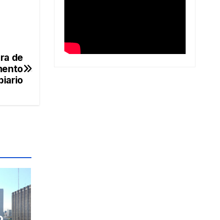
ura de
mento
iario
o