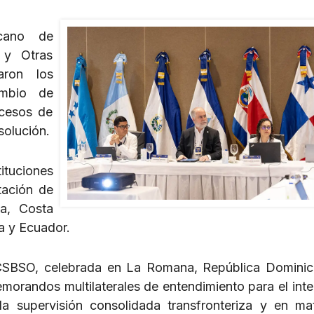
cano de
 y Otras
aron los
ambio de
ocesos de
solución.
ituciones
tación de
ua, Costa
a y Ecuador.
CCSBSO, celebrada en La Romana, República Dominic
emorandos multilaterales de entendimiento para el int
a supervisión consolidada transfronteriza y en ma