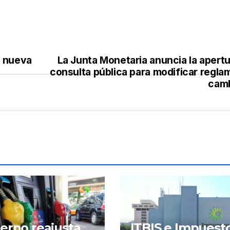
í nueva
La Junta Monetaria anuncia la apert
consulta pública para modificar regla
camb
erno reajusta
ITBIS e Impuest