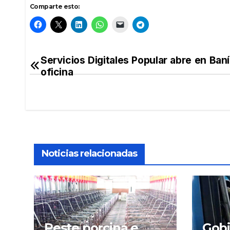
Comparte esto:
Servicios Digitales Popular abre en Ban
Navegación
oficina
de
entradas
Noticias relacionadas
Peste porcina e
Gobi