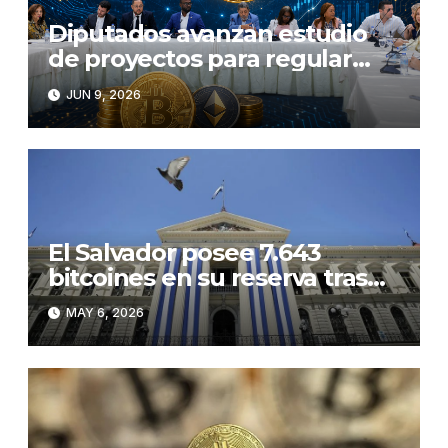
Diputados avanzan estudio
de proyectos para regular
criptomonedas
JUN 9, 2026
El Salvador posee 7.643
bitcoines en su reserva tras
comprar 1.633 monedas en
MAY 6, 2026
2025 y 2026