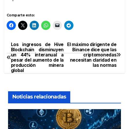
Comparte esto:
Los ingresos de Hive
El máximo dirigente de
Navegación
Blockchain disminuyen
Binance dice que las
un 44% interanual a
criptomonedas
de
pesar del aumento de la
necesitan claridad en
producción minera
las normas
entradas
global
Noticias relacionadas