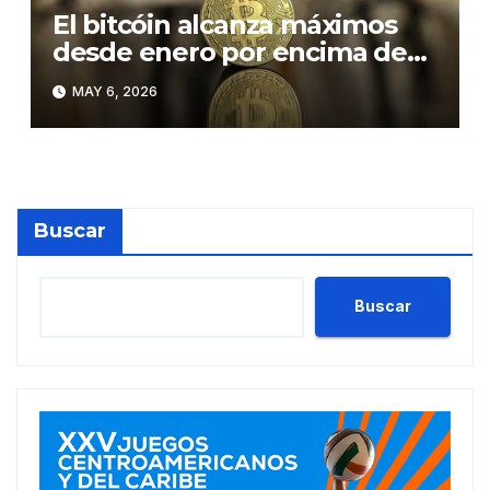
El bitcóin alcanza máximos
desde enero por encima de
los 81.000 dólares
MAY 6, 2026
Buscar
Buscar