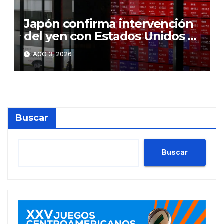
Japón confirma intervención
del yen con Estados Unidos y
señala estar dispuesto a
AGO 3, 2026
nuevas medidas
Buscar
Buscar