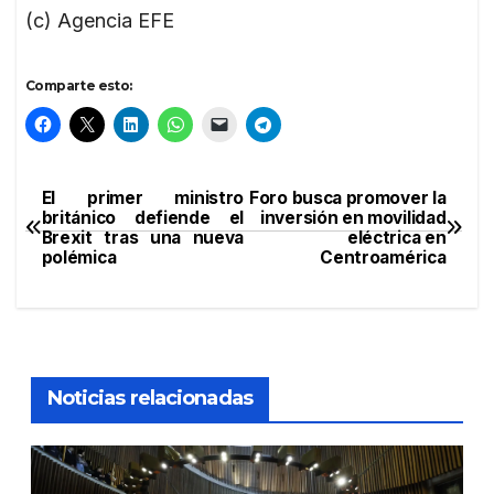
(c) Agencia EFE
Comparte esto:
El primer ministro
Foro busca promover la
Navegación
británico defiende el
inversión en movilidad
Brexit tras una nueva
eléctrica en
de
polémica
Centroamérica
entradas
Noticias relacionadas