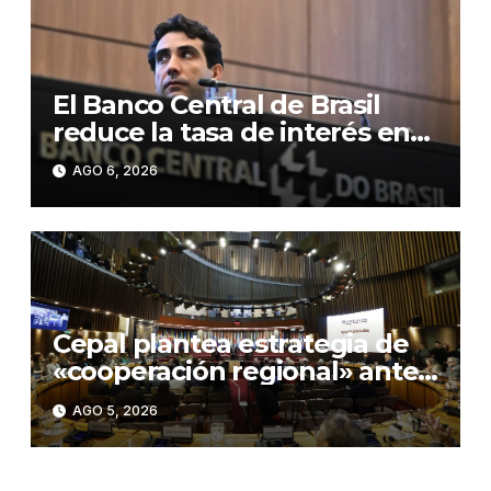
El Banco Central de Brasil
reduce la tasa de interés en
0,25 puntos, hasta el 14,0 %
AGO 6, 2026
anual
Cepal plantea estrategia de
«cooperación regional» ante
«rupturas» en geopolítica
AGO 5, 2026
global