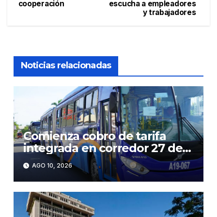
de
cooperación
escucha a empleadores
y trabajadores
entradas
Noticias relacionadas
Comienza cobro de tarifa
integrada en corredor 27 de
Febrero: RD$35 desde el
AGO 10, 2026
lunes