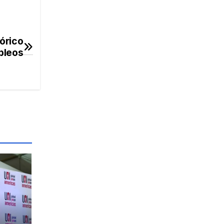
órico
pleos