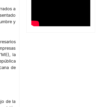
rrados a
sentado
dumbre y
resarios
mpresas
ME), la
pública
cana de
jo de la