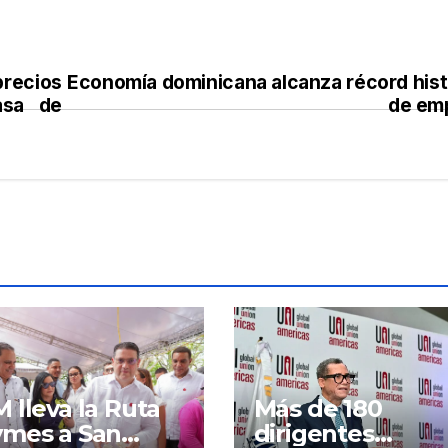
precios
Economía dominicana alcanza récord hist
asa de
de em
 lleva la Ruta
Más de 180
mes a San
dirigentes