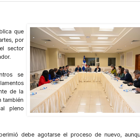
blica que
rtes, por
el sector
ador.
ntros se
glamentos
nte de la
n también
al pleno
i perimió debe agotarse el proceso de nuevo, aunq