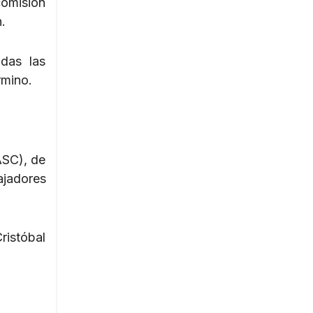
comisión
.
odas las
rmino.
ASC), de
ajadores
ristóbal