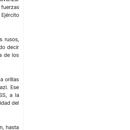
 fuerzas
 Ejército
s rusos,
do decir
a de los
 orillas
azi. Ese
SS, a la
lidad del
n, hasta