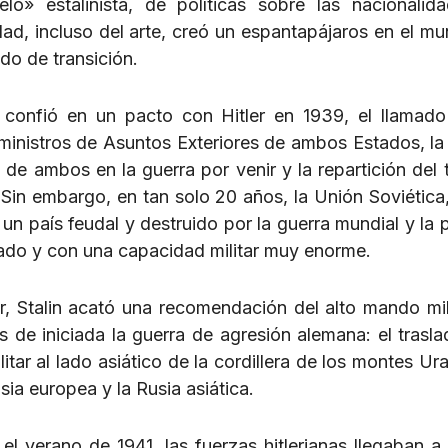
o» estalinista, de políticas sobre las nacionalid
dad, incluso del arte, creó un espantapájaros en el m
do de transición.
 confió en un pacto con Hitler en 1939, el llamad
ministros de Asuntos Exteriores de ambos Estados, l
de ambos en la guerra por venir y la repartición del te
Sin embargo, en tan solo 20 años, la Unión Soviética,
n país feudal y destruido por la guerra mundial y la p
ficado y con una capacidad militar muy enorme.
, Stalin acató una recomendación del alto mando mil
s de iniciada la guerra de agresión alemana: el trasla
litar al lado asiático de la cordillera de los montes Ur
ia europea y la Rusia asiática.
l verano de 1941, las fuerzas hitlerianas llegaban a