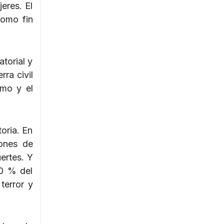
eres. El
como fin
atorial y
ra civil
smo y el
oria. En
lones de
ertes. Y
80 % del
terror y