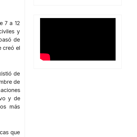
e 7 a 12
iviles y
 pasó de
 creó el
istió de
embre de
maciones
ivo y de
 los más
icas que