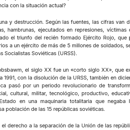
cia con la situación actual?
una y destrucción. Según las fuentes, las cifras van d
as, hambrunas, ejecutados en represiones, víctimas c
urado el triunfo del recién formado Ejército Rojo, que
os a un ejército de más de 5 millones de soldados, se
s Socialistas Soviéticas (URSS).
Hobsbawm, el siglo XX fue un «corto siglo XX», que ex
sta 1991, con la disolución de la URSS, también en dici
ica pasó por un periodo revolucionario de transfor
al, cultural, militar, tecnológico, productivo, educat
l Estado en una maquinaria totalitaria que negaba
 población de las 15 repúblicas soviéticas.
o el derecho a la separación de la Unión de las repúbl