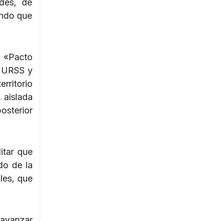
ades, de
undo que
o «Pacto
a URSS y
rritorio
 aislada
osterior
itar que
do de la
ales, que
 avanzar