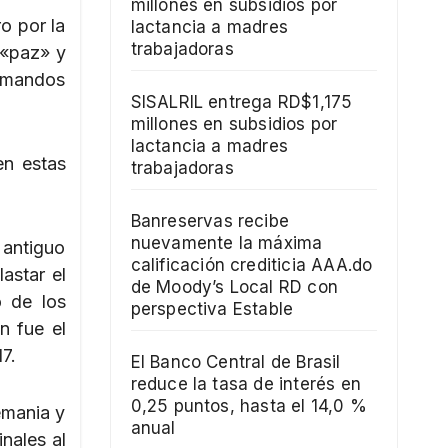
millones en subsidios por
o por la
lactancia a madres
trabajadoras
 «paz» y
comandos
SISALRIL entrega RD$1,175
millones en subsidios por
lactancia a madres
en estas
trabajadoras
Banreservas recibe
nuevamente la máxima
l antiguo
calificación crediticia AAA.do
astar el
de Moody’s Local RD con
o de los
perspectiva Estable
n fue el
7.
El Banco Central de Brasil
reduce la tasa de interés en
0,25 puntos, hasta el 14,0 %
emania y
anual
nales al