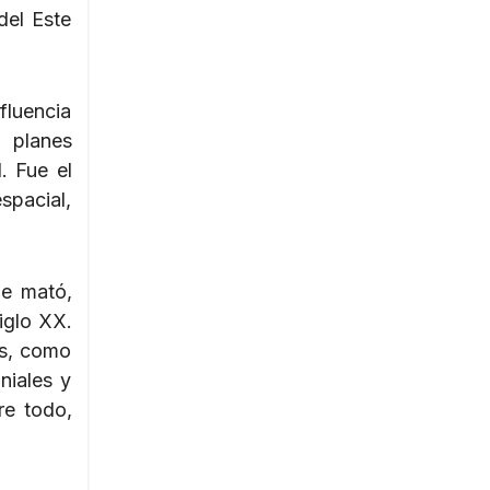
del Este
fluencia
s planes
. Fue el
spacial,
ue mató,
iglo XX.
es, como
niales y
re todo,