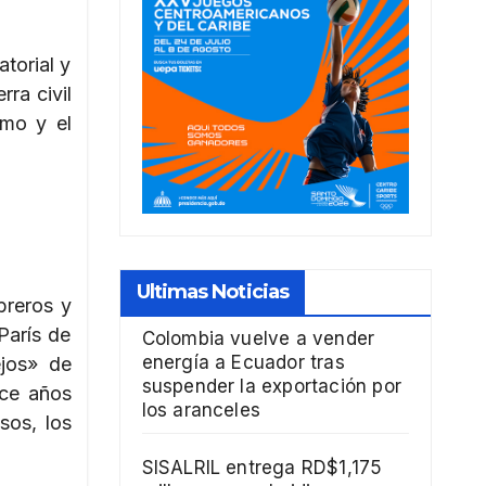
atorial y
ra civil
smo y el
Ultimas Noticias
breros y
París de
Colombia vuelve a vender
energía a Ecuador tras
ejos» de
suspender la exportación por
oce años
los aranceles
sos, los
SISALRIL entrega RD$1,175