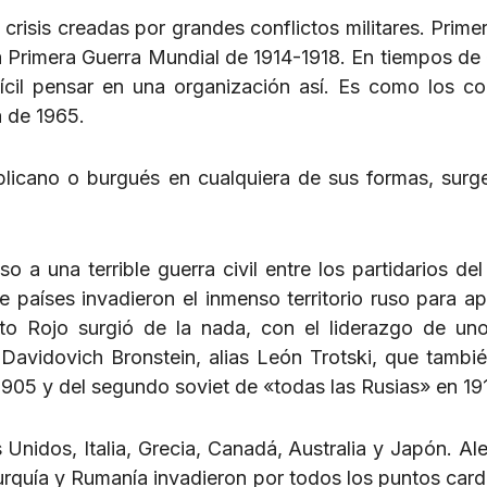
risis creadas por grandes conflictos militares. Primer
a Primera Guerra Mundial de 1914-1918. En tiempos de
fícil pensar en una organización así. Es como los 
a de 1965.
licano o burgués en cualquiera de sus formas, surg
so a una terrible guerra civil entre los partidarios de
 países invadieron el inmenso territorio ruso para apl
ito Rojo surgió de la nada, con el liderazgo de un
Davidovich Bronstein, alias León Trotski, que tambié
1905 y del segundo soviet de «todas las Rusias» en 191
 Unidos, Italia, Grecia, Canadá, Australia y Japón. Al
urquía y Rumanía invadieron por todos los puntos cardi