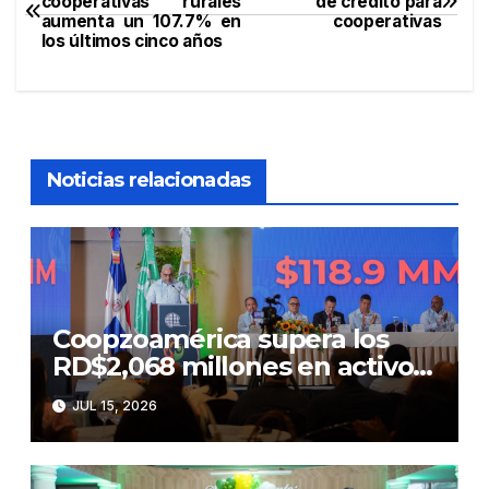
cooperativas rurales
de crédito para
aumenta un 107.7% en
cooperativas
de
los últimos cinco años
entradas
Noticias relacionadas
Coopzoamérica supera los
RD$2,068 millones en activos
y estrena nueva imagen
JUL 15, 2026
institucional