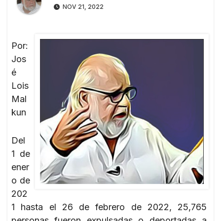
NOV 21, 2022
Por:
Jos
é
Lois
Mal
kun
Del
1 de
ener
o de
202
1 hasta el 26 de febrero de 2022, 25,765
personas fueron expulsadas o deportadas a