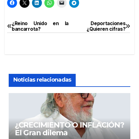
¿Reino Unido en la
Deportaciones
Navegación
bancarrota?
¿Quieren cifras?
de
entradas
Noticias relacionadas
¿CRECIMIENTO O INFLACIÓN?
El Gran dilema