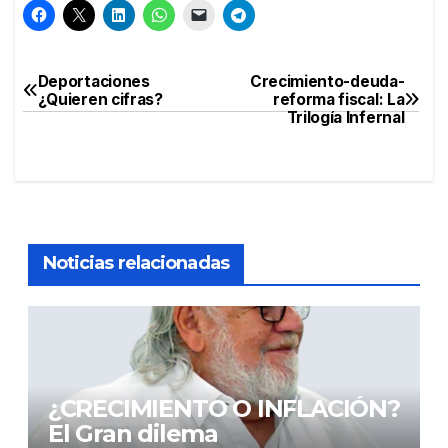
Deportaciones
Crecimiento-deuda-
Navegación
¿Quieren cifras?
reforma fiscal: La
Trilogía Infernal
de
entradas
Noticias relacionadas
¿CRECIMIENTO O INFLACIÓN?
El Gran dilema