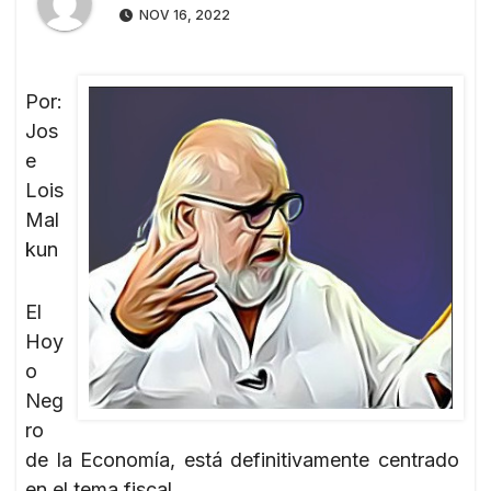
NOV 16, 2022
Por:
Jos
e
Lois
Mal
kun
El
Hoy
o
Neg
ro
de la Economía, está definitivamente centrado
en el tema fiscal.