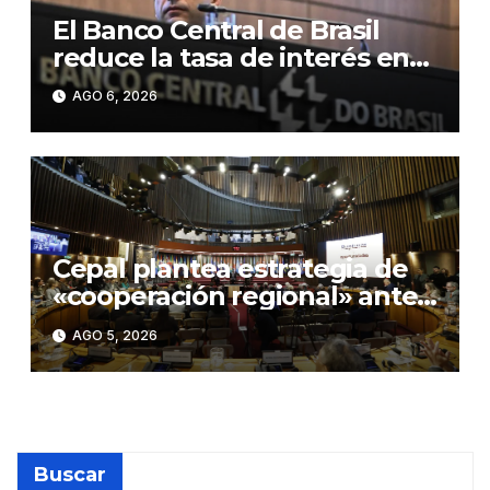
El Banco Central de Brasil
reduce la tasa de interés en
0,25 puntos, hasta el 14,0 %
AGO 6, 2026
anual
Cepal plantea estrategia de
«cooperación regional» ante
«rupturas» en geopolítica
AGO 5, 2026
global
Buscar