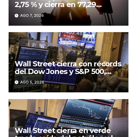
2,75 % y cierra en 77,29
dólares ante tensiones en
AGO 7, 2026
Ormuz
Wall Street cierra con récords
del Dow Jones y S&P 500,
ante el optimismo por un
AGO 5, 2026
posible pacto para reabrir
Ormuz
Wall Street cierra en verde