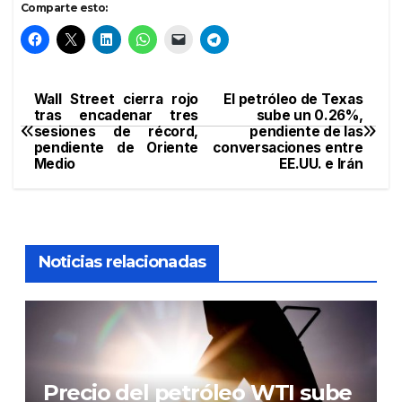
Comparte esto:
Wall Street cierra rojo
El petróleo de Texas
Navegación
tras encadenar tres
sube un 0.26%,
sesiones de récord,
pendiente de las
de
pendiente de Oriente
conversaciones entre
Medio
EE.UU. e Irán
entradas
Noticias relacionadas
Precio del petróleo WTI sube