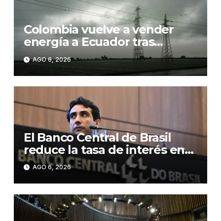
Colombia vuelve a vender
energía a Ecuador tras
suspender la exportación por
AGO 6, 2026
los aranceles
El Banco Central de Brasil
reduce la tasa de interés en
0,25 puntos, hasta el 14,0 %
AGO 6, 2026
anual