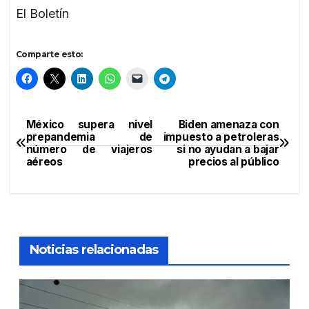
El Boletín
Comparte esto:
México supera nivel
Biden amenaza con
Navegación
prepandemia de
impuesto a petroleras
número de viajeros
si no ayudan a bajar
de
aéreos
precios al público
entradas
Noticias relacionadas