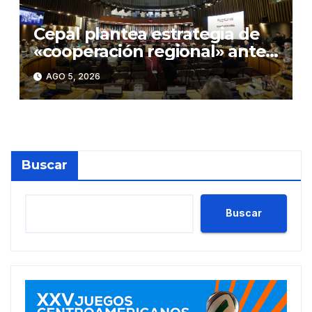
Cepal plantea estrategia de
«cooperación regional» ante
«rupturas» en geopolítica
AGO 5, 2026
global
Buscar
Buscar