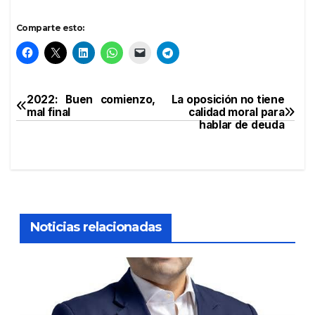
Comparte esto:
2022: Buen comienzo,
La oposición no tiene
Navegación
mal final
calidad moral para
hablar de deuda
de
entradas
Noticias relacionadas