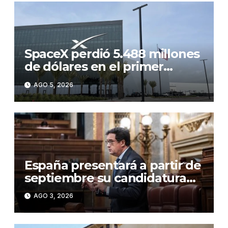
SpaceX perdió 5.488 millones
de dólares en el primer
semestre de 2026, un 257 %
AGO 5, 2026
más interanual
España presentará a partir de
septiembre su candidatura
para albergar una de las
AGO 3, 2026
gigafactorías de IA europeas