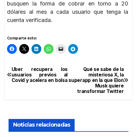
busquen la forma de cobrar en torno a 20
dólares al mes a cada usuario que tenga la
cuenta verificada.
Comparte esto:
Uber recupera los
Qué se sabe de la
Navegación
usuarios previos al
misteriosa X, la
Covid y acelera en bolsa
superapp en la que Elon
de
Musk quiere
transformar Twitter
entradas
Noticias relacionadas