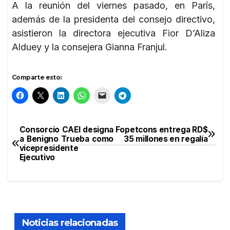
A la reunión del viernes pasado, en París,
además de la presidenta del consejo directivo,
asistieron la directora ejecutiva Fior D’Aliza
Alduey y la consejera Gianna Franjul.
Comparte esto:
Consorcio CAEI designa
Fopetcons entrega RD$
Navegación
a Benigno Trueba como
35 millones en regalía
vicepresidente
de
Ejecutivo
entradas
Noticias relacionadas