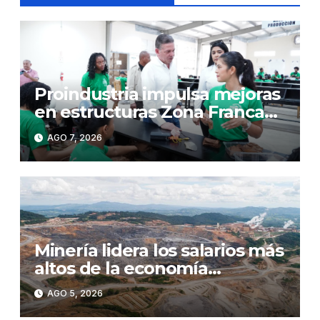
Proindustria impulsa mejoras
en estructuras Zona Franca
Bonao
AGO 7, 2026
Minería lidera los salarios más
altos de la economía
dominicana e impulsa el
AGO 5, 2026
crecimiento de las