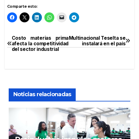
Comparte esto:
Costo materias prima
Multinacional Teselta se
Navegación
afecta la competitividad
instalará en el país
del sector industrial
de
entradas
Noticias relacionadas