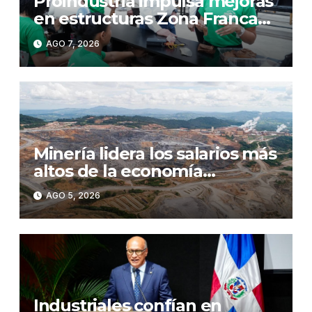
Proindustria impulsa mejoras
en estructuras Zona Franca
Bonao
AGO 7, 2026
Minería lidera los salarios más
altos de la economía
dominicana e impulsa el
AGO 5, 2026
crecimiento de las
remuneraciones en el sector
formal
Industriales confían en