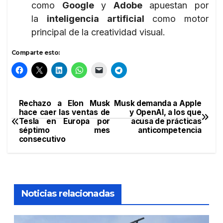
como
Google
y
Adobe
apuestan por
la
inteligencia artificial
como motor
principal de la creatividad visual.
Comparte esto:
Rechazo a Elon Musk
Musk demanda a Apple
Navegación
hace caer las ventas de
y OpenAI, a los que
Tesla en Europa por
acusa de prácticas
de
séptimo mes
anticompetencia
consecutivo
entradas
Noticias relacionadas