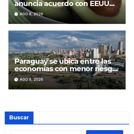
anuncia acuerdo con EEUU
para enviar más de 1.000
AGO 8, 2026
toneladas de aguacate
Paraguay se ubica entre las
economías con menor riesgo
país de Latinoamérica
AGO 8, 2026
Buscar