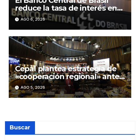
El Banco Central de Brasil
reduce la tasa de interés en
0,25 puntos, hasta el 14,0 %
AGO 6, 2026
anual
Cepal plantea estrategia de
«cooperación regional» ante
«rupturas» en geopolítica
AGO 5, 2026
global
Buscar