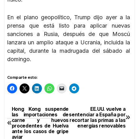
En el plano geopolítico, Trump dijo ayer a la
prensa que está listo para aplicar nuevas
sanciones a Rusia, después de que Moscú
lanzara un amplio ataque a Ucrania, incluida la
capital, durante la madrugada del sábado al
domingo.
Comparte esto:
Hong Kong suspende
EE.UU. vuelve a
Navegación
las importaciones de
sentenciar a España por
carne y huevos
recortar las primas a las
de
procedentes de Huelva
energías renovables
ante los casos de gripe
entradas
aviar