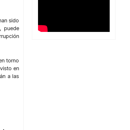
han sido
s, puede
rupción
en torno
visto en
án a las