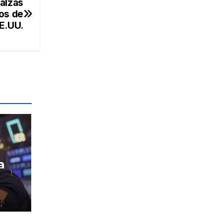
alzas
os de
E.UU.
a
l
nte
re