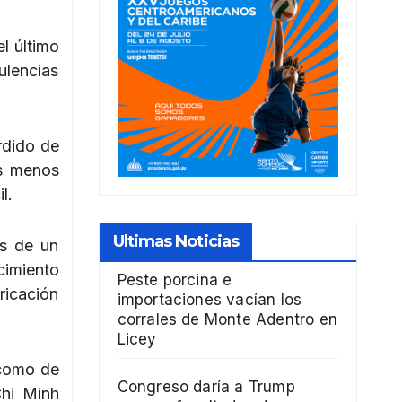
l último
ulencias
rdido de
ís menos
l.
Ultimas Noticias
és de un
cimiento
Peste porcina e
ricación
importaciones vacían los
corrales de Monte Adentro en
Licey
 como de
Congreso daría a Trump
Chi Minh