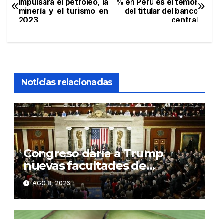
impulsará el petróleo, la
% en Perú es el temor
minería y el turismo en
del titular del banco
de
2023
central
entradas
Noticias relacionadas
Congreso daría a Trump
nuevas facultades de
imponer aranceles
AGO 8, 2026