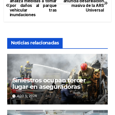
analiza medidas a tomar
anuncia desafiliación
por daños al parque
masiva de la ARS
de
vehicular tras
Universal
inundaciones
entradas
Noticias relacionadas
Siniestros ocupan tercer
lugar en aseguradoras
AGO 5, 2026