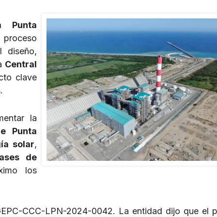
a Punta
l proceso
 diseño,
la
Central
cto clave
.
mentar la
de Punta
ía solar
,
gases de
imo los
 EGEPC-CCC-LPN-2024-0042. La entidad dijo que el 