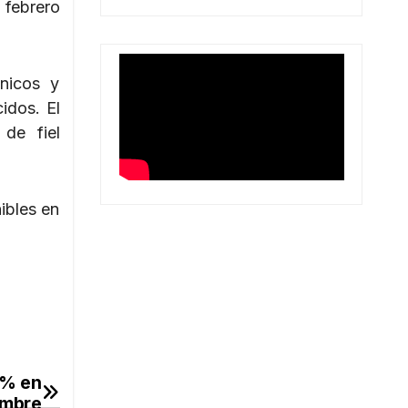
 febrero
cnicos y
idos. El
de fiel
ibles en
9% en
embre