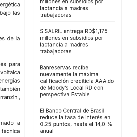
millones en subsidios por
ergética
lactancia a madres
bajo las
trabajadoras
SISALRIL entrega RD$1,175
millones en subsidios por
es de la
lactancia a madres
trabajadoras
rés para
Banreservas recibe
voltaica
nuevamente la máxima
energías
calificación crediticia AAA.do
de Moody’s Local RD con
 también
perspectiva Estable
ranzini,
El Banco Central de Brasil
reduce la tasa de interés en
amado a
0,25 puntos, hasta el 14,0 %
 técnica
anual