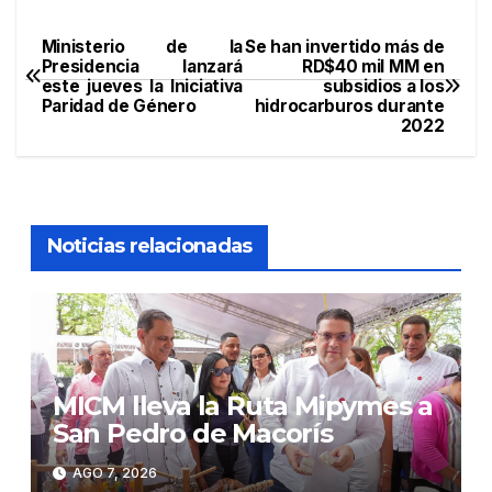
Ministerio de la
Se han invertido más de
Navegación
Presidencia lanzará
RD$40 mil MM en
este jueves la Iniciativa
subsidios a los
de
Paridad de Género
hidrocarburos durante
2022
entradas
Noticias relacionadas
MICM lleva la Ruta Mipymes a
San Pedro de Macorís
AGO 7, 2026