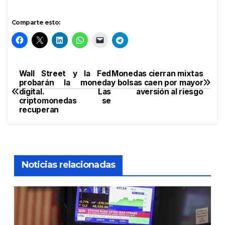
Comparte esto:
Wall Street y la Fed
Monedas cierran mixtas
Navegación
probarán la moneda
y bolsas caen por mayor
digital. Las
aversión al riesgo
de
criptomonedas se
recuperan
entradas
Noticias relacionadas