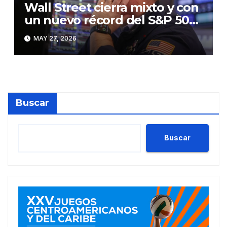
Wall Street cierra mixto y con
un nuevo récord del S&P 500,
pendiente del acuerdo sobre
MAY 27, 2026
el estrecho de Ormuz
Buscar
Buscar