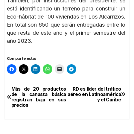
También, por instrucciones del presidente, se
está identificando un terreno para construir un
Eco-hábitat de 100 viviendas en Los Alcarrizos.
En total son 650 que serán entregadas entre lo
que resta de este año y el primer semestre del
año 2023.
Comparte esto:
Más de 20 productos
RD es líder del tráfico
Navegación
de la canasta básica
aéreo en Latinoamérica
registran baja en sus
y el Caribe
de
precios
entradas