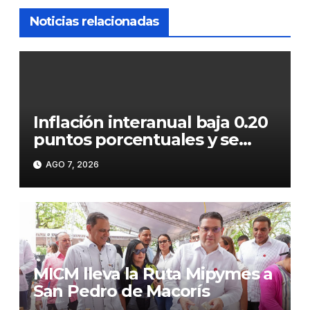
Noticias relacionadas
Inflación interanual baja 0.20
puntos porcentuales y se
sitúa en 5.47 %
AGO 7, 2026
MICM lleva la Ruta Mipymes a
San Pedro de Macorís