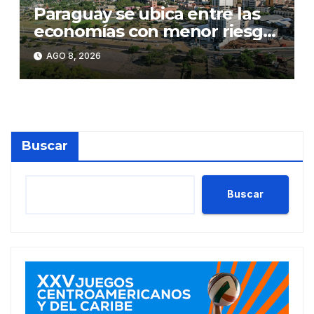
Paraguay se ubica entre las
economías con menor riesgo
país de Latinoamérica
AGO 8, 2026
Buscar
Buscar