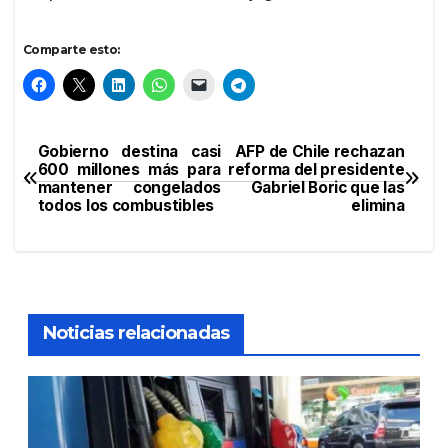
Comparte esto:
Gobierno destina casi
AFP de Chile rechazan
Navegación
600 millones más para
reforma del presidente
mantener congelados
Gabriel Boric que las
de
todos los combustibles
elimina
entradas
Noticias relacionadas