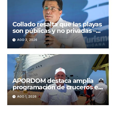
Collado resalta que las playas
son públicas y no privadas –
Noticias de turismo
AGO 3, 2026
APORDOM destaca amplia
programación de cruceros en
Puerto Plata con 29 escalas
AGO 1, 2026
durante agosto