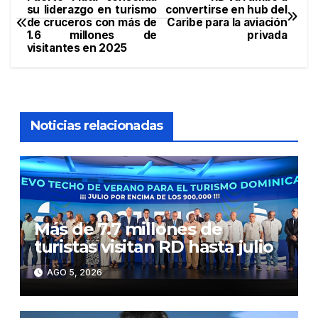
Navegación
su liderazgo en turismo
convertirse en hub del
de cruceros con más de
Caribe para la aviación
de
1.6 millones de
privada
visitantes en 2025
entradas
Noticias relacionadas
Más de 7.7 millones de
turistas visitan RD hasta julio
AGO 5, 2026