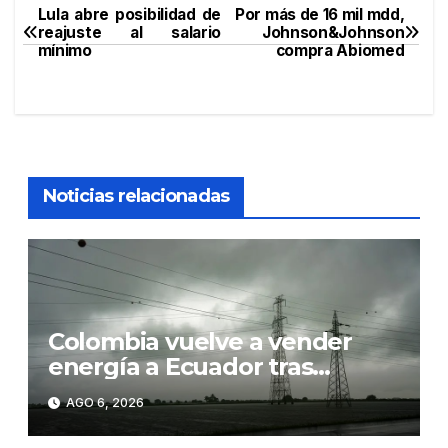
Lula abre posibilidad de
Por más de 16 mil mdd,
Navegación
reajuste al salario
Johnson&Johnson
mínimo
compra Abiomed
de
entradas
Noticias relacionadas
Colombia vuelve a vender
energía a Ecuador tras
suspender la exportación por
AGO 6, 2026
los aranceles