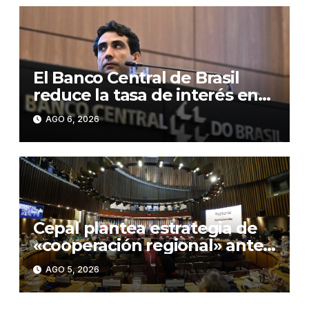
El Banco Central de Brasil
reduce la tasa de interés en
0,25 puntos, hasta el 14,0 %
AGO 6, 2026
anual
Cepal plantea estrategia de
«cooperación regional» ante
«rupturas» en geopolítica
AGO 5, 2026
global