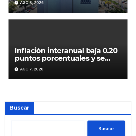
AGO 8, 2026
superan los RD$81,475
millones en julio
Inflación interanual baja 0.20
puntos porcentuales y se
sitúa en 5.47 %
AGO 7, 2026
Buscar
Buscar