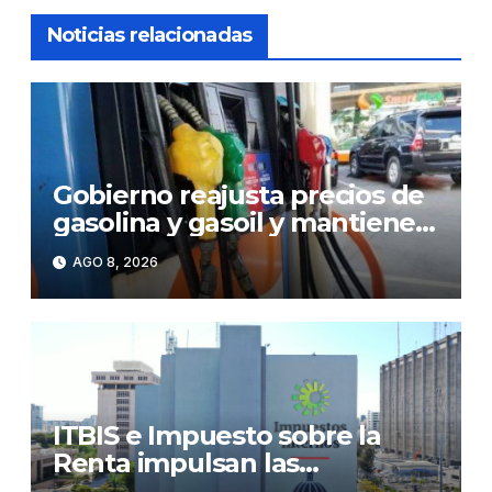
Noticias relacionadas
Gobierno reajusta precios de
gasolina y gasoil y mantiene
congelado el GLP
AGO 8, 2026
ITBIS e Impuesto sobre la
Renta impulsan las
recaudaciones de la DGII;