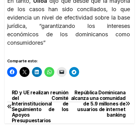
En tanto,
Ulloa
dijo que desde que la mayoría
de los casos han sido conciliados, lo que
evidencia un nivel de efectividad sobre la base
jurídica, “garantizando los intereses
económicos de los dominicanos como
consumidores”
Comparte esto:
RD y UE realizan reunión
República Dominicana
Navegación
del Comité
alcanza una comunidad
Interinstitucional de
de 5.9 millones de
de
Seguimiento de los
usuarios de internet
Apoyos
banking
entradas
Presupuestarios