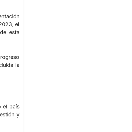
entación
2023, el
 de esta
progreso
luida la
 el país
estión y