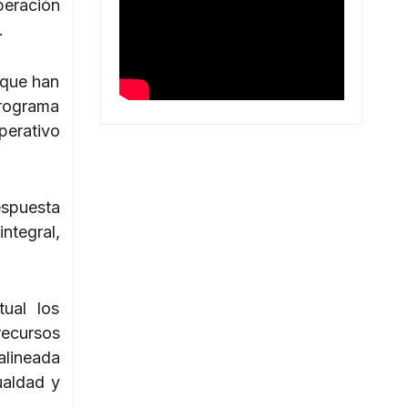
peración
.
 que han
programa
perativo
espuesta
ntegral,
ual los
recursos
alineada
ualdad y