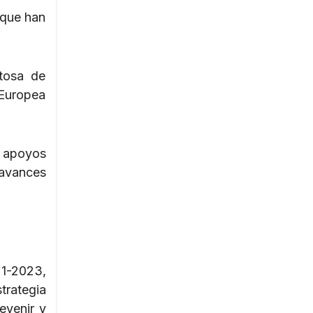
 que han
tosa de
 Europea
 apoyos
 avances
21-2023,
trategia
revenir y