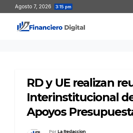
Saltar
Agosto 7, 2026
3:15 pm
al
contenido
RD y UE realizan re
Interinstitucional 
Apoyos Presupuesta
Por
La Redaccion