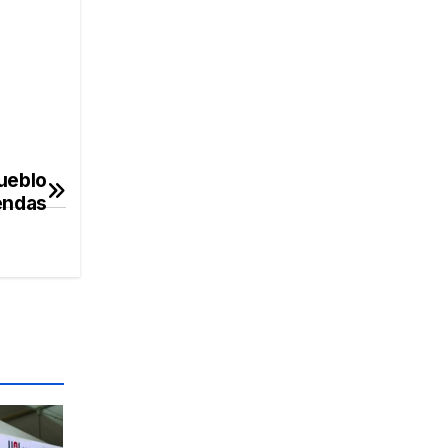
ueblo
endas