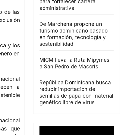
para fortalecer carrera
administrativa
o de las
xclusión
De Marchena propone un
turismo dominicano basado
en formación, tecnología y
sostenibilidad
ca y los
énero en
MICM lleva la Ruta Mipymes
a San Pedro de Macorís
nacional
República Dominicana busca
recen la
reducir importación de
stenible
semillas de papa con material
genético libre de virus
nacional
cas que