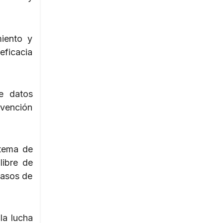
miento y
eficacia
de datos
evención
stema de
libre de
 casos de
la lucha