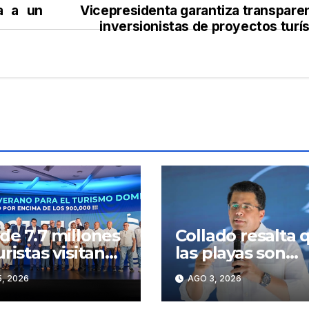
a a un
Vicepresidenta garantiza transparen
inversionistas de proyectos turí
de 7.7 millones
Collado resalta 
uristas visitan
las playas son
asta julio
públicas y no
, 2026
AGO 3, 2026
privadas – Notici
de turismo