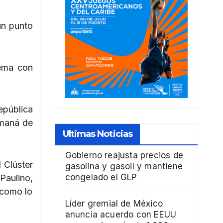
un punto
tema con
epública
amaná de
Ultimas Noticias
Gobierno reajusta precios de
l Clúster
gasolina y gasoil y mantiene
congelado el GLP
Paulino,
 como lo
Líder gremial de México
anuncia acuerdo con EEUU