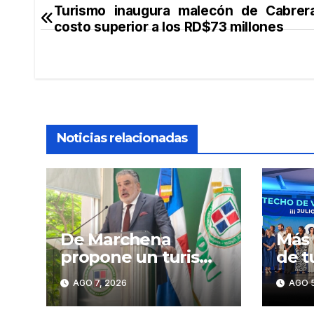
Turismo inaugura malecón de Cabrer
Navegación
costo superior a los RD$73 millones
de
entradas
Noticias relacionadas
De Marchena
Más 
propone un turismo
de t
dominicano basado
RD h
AGO 7, 2026
AGO 5
en formación,
tecnología y