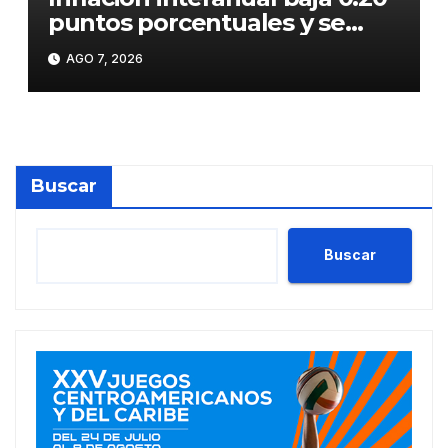
puntos porcentuales y se
sitúa en 5.47 %
AGO 7, 2026
Buscar
Buscar