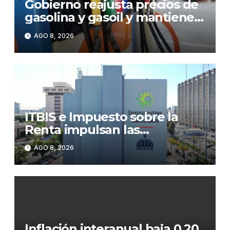
Gobierno reajusta precios de
gasolina y gasoil y mantiene
congelado el GLP
AGO 8, 2026
ITBIS e Impuesto sobre la
Renta impulsan las
recaudaciones de la DGII;
AGO 8, 2026
superan los RD$81,475
millones en julio
Inflación interanual baja 0.20