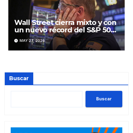
Wall Street cierra mixto y con
un nuevo récord del S&P 500,
pendiente del acuerdo sobre
MAY 27, 2026
el estrecho de Ormuz
Buscar
Buscar