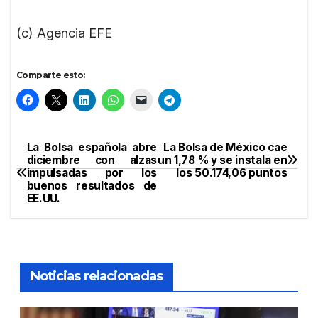
(c) Agencia EFE
Comparte esto:
La Bolsa española abre
La Bolsa de México cae
Navegación
diciembre con alzas
un 1,78 % y se instala en
impulsadas por los
los 50.174,06 puntos
de
buenos resultados de
EE.UU.
entradas
Noticias relacionadas