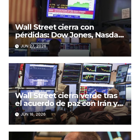
Wall Street cierra con
pérdidas: Dow Jones, Nasdaq
y S&P 500 retroceden en
JUN 27, 2026
jornada de cautela”
Wall Street cierra verde tras
el acuerdo de paz con Irán y
la caída en el precio del crudo
JUN 16, 2026