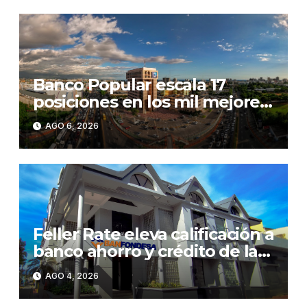
perspectiva Estable
Banco Popular escala 17
posiciones en los mil mejores
bancos del mundo
AGO 6, 2026
Feller Rate eleva calificación a
banco ahorro y crédito de la
RD
AGO 4, 2026