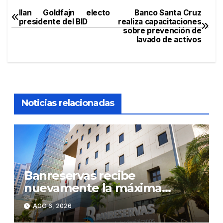
Ilan Goldfajn electo
Banco Santa Cruz
Navegación
presidente del BID
realiza capacitaciones
sobre prevención de
de
lavado de activos
entradas
Noticias relacionadas
Banreservas recibe
nuevamente la máxima
calificación crediticia AAA.do
AGO 6, 2026
de Moody’s Local RD con