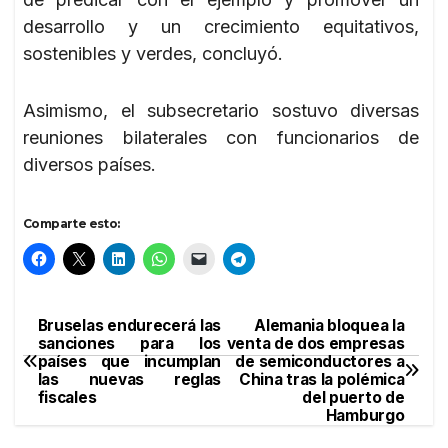
desarrollo y un crecimiento equitativos,
sostenibles y verdes, concluyó.
Asimismo, el subsecretario sostuvo diversas
reuniones bilaterales con funcionarios de
diversos países.
Comparte esto:
Bruselas endurecerá las
Alemania bloquea la
Navegación
sanciones para los
venta de dos empresas
países que incumplan
de semiconductores a
de
las nuevas reglas
China tras la polémica
fiscales
del puerto de
entradas
Hamburgo