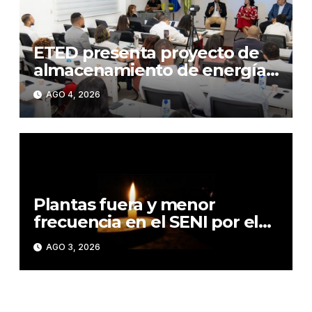
ETED presenta proyecto de
almacenamiento de energía
mediante baterías
AGO 4, 2026
Plantas fuera y menor
frecuencia en el SENI por el
calor elevan apagones
AGO 3, 2026